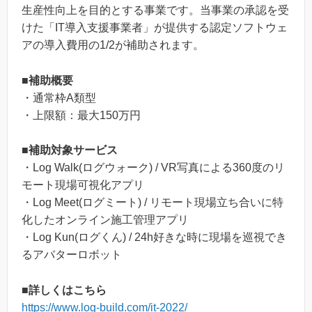
生産性向上を目的とする事業です。当事業の承認を受
けた「IT導入支援事業者」が提供する認定ソフトウェ
アの導入費用の1/2が補助されます。
■補助概要
・通常枠A類型
・上限額：最大150万円
■補助対象サービス
・Log Walk(ログウォーク) / VR写真による360度のリ
モート現場可視化アプリ
・Log Meet(ログミート) / リモート現場立ち合いに特
化したオンライン施工管理アプリ
・Log Kun(ログくん) / 24h好きな時に現場を巡視でき
るアバターロボット
■詳しくはこちら
https://www.log-build.com/it-2022/