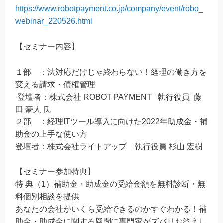
https://www.robotpayment.co.jp/company/event/robo_
webinar_220526.html
【セミナー内容】
１部 ：法対応だけじゃ終わらない！経理の働き方を
変える請求・債権管理
登壇者：株式会社 ROBOT PAYMENT 執行役員 藤
田 豪人 氏
２部 ：経理ITツール導入に向けた2022年助成金・補
助金の上手な使い方
登壇者：株式会社ライトアップ 執行役員 杉山 宏樹
【セミナー参加特典】
特 典（1）補助金・助成金の受給金額を無料診断・無
料個別相談を提供
あなたの会社がいくら受給できるのかすぐわかる！補
助金・助成金に関する疑問に専門家がズバリお答えし