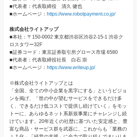
■代表者：代表取締役 清久 健也
■ホームページ：
https://www.robotpayment.co.jp/
株式会社ライトアップ
■本社：〒150-0002 東京都渋谷区渋谷2-15-1 渋谷ク
ロスタワー32F
■証券コード：東京証券取引所グロース市場 6580
■代表者：代表取締役社長 白石 崇
■ホームページ：
https://www.writeup.jp/
※株式会社ライトアップとは
「全国、全ての中小企業を黒字にする」というビジョ
ンを掲げ、「世の中が望むサービスをできるだけ多
く、できるだけ低コストで提供し続けていく」をモッ
トーに、あらゆるネット系新規事業にチャレンジし続
けています。20年近くの社歴に基づいた安定感と、豊
富な商品・サービス群を武器に、これからも「業務の
ＩＴ化」「経営の支援」に全力で取り組んでまいりま