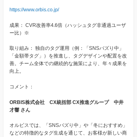
https://www.orbis.co.jp/
成果： CVR改善率4.6倍（ハッシュタグ非通過ユーザ
ー比）※
取り組み： 独自のタグ運用（例：「SNSバズり中」
「金額帯タグ」）を推進し、タグデザインや配置を改
善。チーム全体での継続的な施策により、年々成果を
向上。
コメント：
ORBIS株式会社 CX統括部 CX推進グループ 中井
才響 さん
オルビスでは、「SNSバズり中」や「冬におすすめ」
などの特徴的なタグ生成を通じて、お客様が新しい商