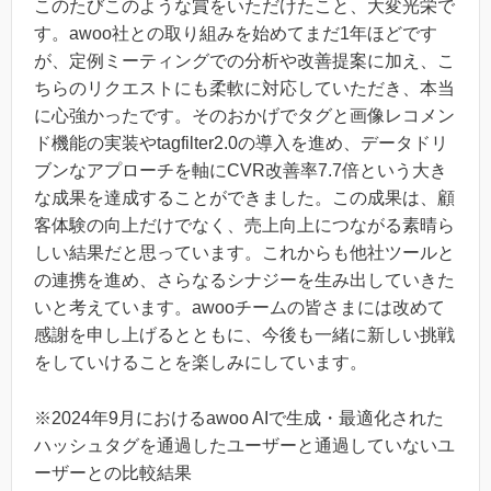
このたびこのような賞をいただけたこと、大変光栄で
す。awoo社との取り組みを始めてまだ1年ほどです
が、定例ミーティングでの分析や改善提案に加え、こ
ちらのリクエストにも柔軟に対応していただき、本当
に心強かったです。そのおかげでタグと画像レコメン
ド機能の実装やtagfilter2.0の導入を進め、データドリ
ブンなアプローチを軸にCVR改善率7.7倍という大き
な成果を達成することができました。この成果は、顧
客体験の向上だけでなく、売上向上につながる素晴ら
しい結果だと思っています。これからも他社ツールと
の連携を進め、さらなるシナジーを生み出していきた
いと考えています。awooチームの皆さまには改めて
感謝を申し上げるとともに、今後も一緒に新しい挑戦
をしていけることを楽しみにしています。
※2024年9月におけるawoo AIで生成・最適化された
ハッシュタグを通過したユーザーと通過していないユ
ーザーとの比較結果