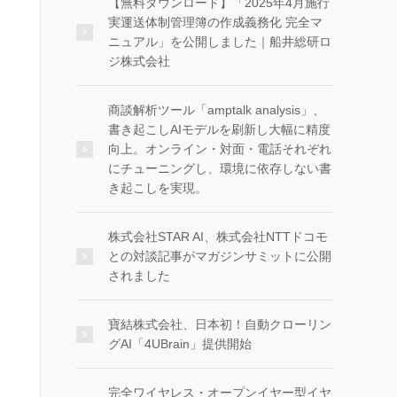
【無料ダウンロード】「2025年4月施行
実運送体制管理簿の作成義務化 完全マ
ニュアル」を公開しました｜船井総研ロ
ジ株式会社
商談解析ツール「amptalk analysis」、
書き起こしAIモデルを刷新し大幅に精度
向上。オンライン・対面・電話それぞれ
にチューニングし、環境に依存しない書
き起こしを実現。
株式会社STAR AI、株式会社NTTドコモ
との対談記事がマガジンサミットに公開
されました
寶結株式会社、日本初！自動クローリン
グAI「4UBrain」提供開始
完全ワイヤレス・オープンイヤー型イヤ