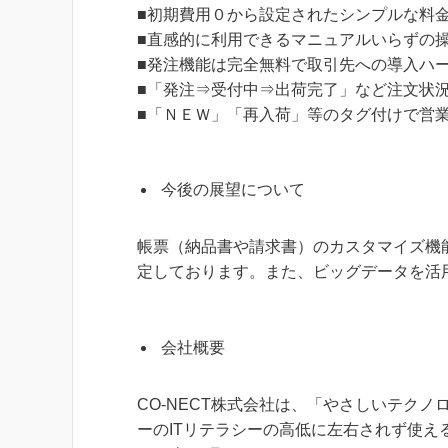
■初期費用０から設定されたシンプルな料
■直感的に利用できるマニュアルいらずの
■発注機能は完全無料で取引先への導入ハ
■「発注⇒受付中⇒出荷完了」など注文状
■「ＮＥＷ」「再入荷」等のタグ付けで営
今後の展望について
帳票（納品書や請求書）のカスタマイズ機
定しております。また、ビッグデータを活
会社概要
CO-NECT株式会社は、「やさしいテク
ーのITリテラシーの⾼低に左右されず使える