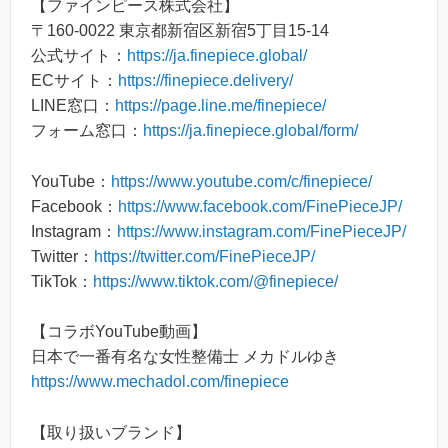
【ファインピース株式会社】
〒160-0022 東京都新宿区新宿5丁目15-14
公式サイト：
https://ja.finepiece.global/
ECサイト：
https://finepiece.delivery/
LINE窓口：
https://page.line.me/finepiece/
フォーム窓口：
https://ja.finepiece.global/form/
YouTube：
https://www.youtube.com/c/finepiece/
Facebook：
https://www.facebook.com/FinePieceJP/
Instagram：
https://www.instagram.com/FinePieceJP/
Twitter：
https://twitter.com/FinePieceJP/
TikTok：
https://www.tiktok.com/@finepiece/
【コラボYouTube動画】
日本で一番有名な女性整備士 メカドルゆき
https://www.mechadol.com/finepiece
【取り扱いブランド】