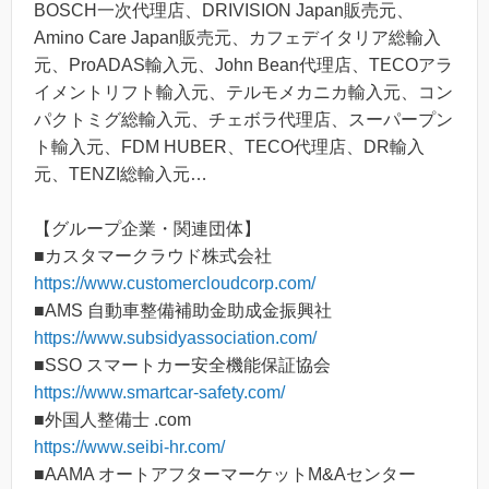
BOSCH一次代理店、DRIVISION Japan販売元、
Amino Care Japan販売元、カフェデイタリア総輸入
元、ProADAS輸入元、John Bean代理店、TECOアラ
イメントリフト輸入元、テルモメカニカ輸入元、コン
パクトミグ総輸入元、チェボラ代理店、スーパープン
ト輸入元、FDM HUBER、TECO代理店、DR輸入
元、TENZI総輸入元…
【グループ企業・関連団体】
■カスタマークラウド株式会社
https://www.customercloudcorp.com/
■AMS 自動車整備補助金助成金振興社
https://www.subsidyassociation.com/
■SSO スマートカー安全機能保証協会
https://www.smartcar-safety.com/
■外国人整備士 .com
https://www.seibi-hr.com/
■AAMA オートアフターマーケットM&Aセンター