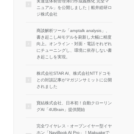
実運送体制管理簿の作成義務化 完全マ
ニュアル」を公開しました｜船井総研ロ
ジ株式会社
商談解析ツール「amptalk analysis」、
書き起こしAIモデルを刷新し大幅に精度
向上。オンライン・対面・電話それぞれ
にチューニングし、環境に依存しない書
き起こしを実現。
株式会社STAR AI、株式会社NTTドコモ
との対談記事がマガジンサミットに公開
されました
寶結株式会社、日本初！自動クローリン
グAI「4UBrain」提供開始
完全ワイヤレス・オープンイヤー型イヤ
ホン「NaviBook AI Pro」！Makuakeで