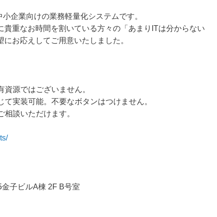
中小企業向けの業務軽量化システムです。
貴重なお時間を割いている方々の「あまりITは分からない
望にお応えしてご用意いたしました。
共有資源ではございません。
応じて実装可能。不要なボタンはつけません。
にご相談いただけます。
ts/
）
5金子ビルA棟 2F B号室