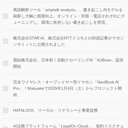
商談解析ツール「amptalk analysis」、書き起こしAIモデルを
刷新し大幅に精度向上。オンライン・対面・電話それぞれにチ
ューニングし、環境に依存しない書き起こしを実現。
株式会社STAR AI、株式会社NTTドコモとの対談記事がマガジ
ンサミットに公開されました
寶結株式会社、日本初！自動クローリングAI「4UBrain」提供
開始
完全ワイヤレス・オープンイヤー型イヤホン「NaviBook AI
Pro」！Makuakeで2025年1月4日（土）からプロジェクト開
始
HATALUCK、リーガル・リテラシーと事業提携
AI法務プラットフォーム「LegalOn Cloud」、契約リスクチェ