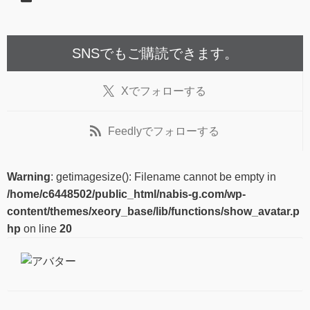
SNSでもご購読できます。
X
でフォローする
Feedly
でフォローする
Warning
: getimagesize(): Filename cannot be empty in
/home/c6448502/public_html/nabis-g.com/wp-
content/themes/xeory_base/lib/functions/show_avatar.p
hp
on line
20