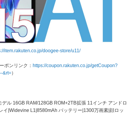
s://item.rakuten.co.jp/doogee-store/u11/
クーポンリンク：
https://coupon.rakuten.co.jp/getCoupon?
–&rt=
）
FIモデル 16GB RAM/128GB ROM+2TB拡張 11インチ アンドロ
|Widevine L1|8580mAh バッテリー|1300万画素|顔ロッ