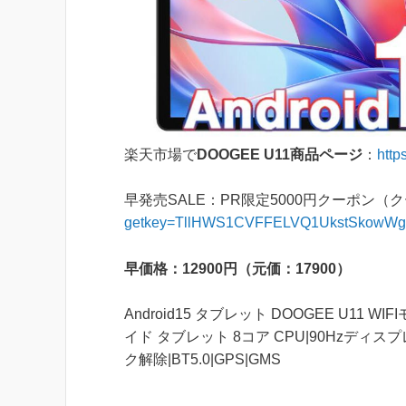
楽天市場で
DOOGEE U11商品ページ
：
http
早発売SALE：PR限定5000円クーポン（
getkey=TllHWS1CVFFELVQ1UkstSkowWg
早価格：12900円（元価：17900）
Android15 タブレット DOOGEE U11 WI
イド タブレット 8コア CPU|90Hzディスプレイ
ク解除|BT5.0|GPS|GMS