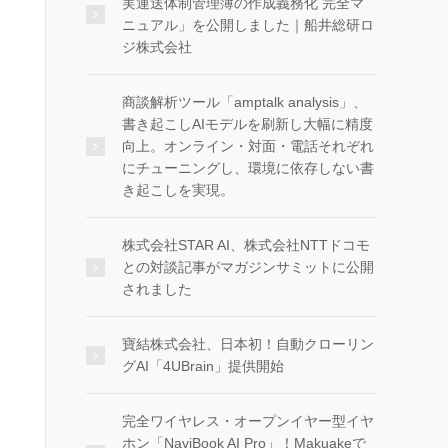
実運送体制管理簿の作成義務化 完全マ
ニュアル」を公開しました｜船井総研ロ
ジ株式会社
商談解析ツール「amptalk analysis」、
書き起こしAIモデルを刷新し大幅に精度
向上。オンライン・対面・電話それぞれ
にチューニングし、環境に依存しない書
き起こしを実現。
株式会社STAR AI、株式会社NTTドコモ
との対談記事がマガジンサミットに公開
されました
寶結株式会社、日本初！自動クローリン
グAI「4UBrain」提供開始
完全ワイヤレス・オープンイヤー型イヤ
ホン「NaviBook AI Pro」！Makuakeで