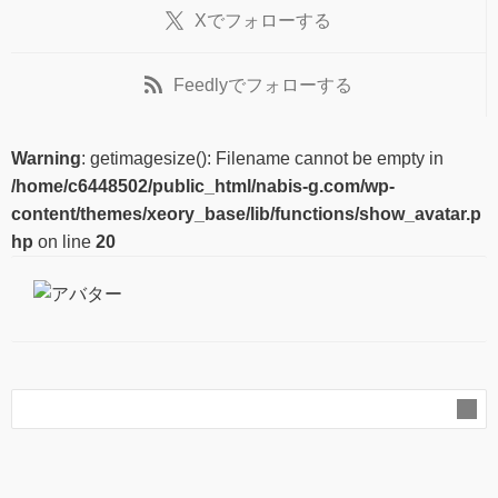
X
でフォローする
Feedly
でフォローする
Warning
: getimagesize(): Filename cannot be empty in
/home/c6448502/public_html/nabis-g.com/wp-
content/themes/xeory_base/lib/functions/show_avatar.p
hp
on line
20