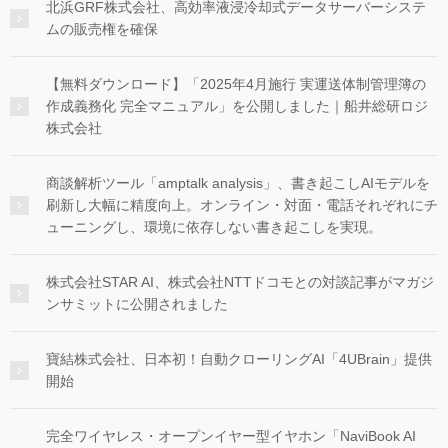
北浜GRF株式会社、高効率液浸冷却式データサーバーシステ
ムの販売権を確保
【無料ダウンロード】「2025年4月施行 実運送体制管理簿の
作成義務化 完全マニュアル」を公開しました｜船井総研ロジ
株式会社
商談解析ツール「amptalk analysis」、書き起こしAIモデルを
刷新し大幅に精度向上。オンライン・対面・電話それぞれにチ
ューニングし、環境に依存しない書き起こしを実現。
株式会社STAR AI、株式会社NTTドコモとの対談記事がマガジ
ンサミットに公開されました
寶結株式会社、日本初！自動クローリングAI「4UBrain」提供
開始
完全ワイヤレス・オープンイヤー型イヤホン「NaviBook AI