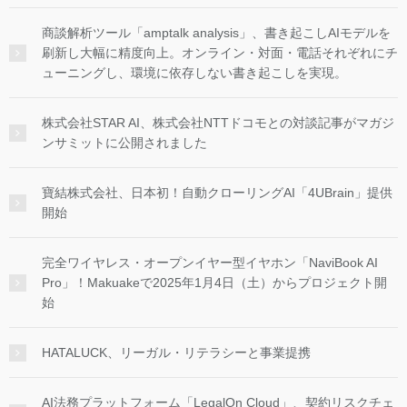
商談解析ツール「amptalk analysis」、書き起こしAIモデルを
刷新し大幅に精度向上。オンライン・対面・電話それぞれにチ
ューニングし、環境に依存しない書き起こしを実現。
株式会社STAR AI、株式会社NTTドコモとの対談記事がマガジ
ンサミットに公開されました
寶結株式会社、日本初！自動クローリングAI「4UBrain」提供
開始
完全ワイヤレス・オープンイヤー型イヤホン「NaviBook AI
Pro」！Makuakeで2025年1月4日（土）からプロジェクト開
始
HATALUCK、リーガル・リテラシーと事業提携
AI法務プラットフォーム「LegalOn Cloud」、契約リスクチェ