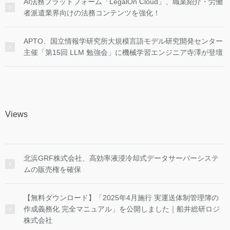
AI法務プラットフォーム「LegalOn Cloud」、職業紹介・労働
者派遣業界向けの法務コンテンツを強化！
APTO、国立情報学研究所大規模言語モデル研究開発センター
主催「第15回 LLM 勉強会」に機械学習エンジニア寺澤が登壇
Views
北浜GRF株式会社、高効率液浸冷却式データサーバーシステ
ムの販売権を確保
【無料ダウンロード】「2025年4月施行 実運送体制管理簿の
作成義務化 完全マニュアル」を公開しました｜船井総研ロジ
株式会社