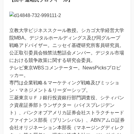
立教大学ビジネススクール教授。シカゴ大学経営大学
院MBA。デジタルホールディングス及び同グループ
戦略アドバイザー。ニッセイ基礎研究所客員研究員。
公正取引委員会独禁法懇話会メンバー。デジタル市場
における競争政策に関する研究会委員。
テレビ東京WBSコメンテーター。NewsPicksプロピ
ッカー。
専門は企業戦略＆マーケティング戦略及びミッショ
ン・マネジメント＆リーダーシップ。
三菱東京ＵＦＪ銀行投資銀行部門調査役、シティバン
ク資産証券部トランザクター（バイスプレジデン
ト）、バンクオブアメリカ証券会社ストラクチャード
ファイナンス部長（プリンシパル）、ABNアムロ証券
会社オリジネーション本部長（マネージングディレク