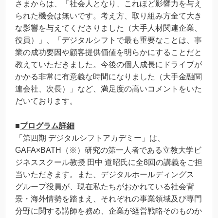
さまからは、「社会人となり、これほど影響力を与え
られた機会は無いです。考え方、取り組み方全て大き
な影響を与えてくださりました（大手人材関連企業、
役員）」、「デジタルシフトで最も重要なことは、事
業の成功要因や顧客提供価値を明らかにすることだと
教えていただきました。今後の個人成長にドライブが
かかる非常に有意義な時間になりました（大手金融関
連会社、次長）」など、満足度の高いコメントをいた
だいております。
■
プログラム詳細
「第四期 デジタルシフトアカデミー」は、
GAFA×BATH（※）研究の第一人者である立教大学ビ
ジネススクール教授 田中 道昭氏に全8回の講義をご担
当いただきます。また、デジタルホールディングス
グループ役員が、現在私たちがおかれている社会背
景・海外情勢を踏まえ、それぞれの事業領域及び専門
分野に関する講師を務め、企業が経営戦略そのものか