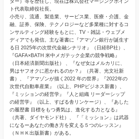
ター）等を歴任し、現在は株式会社マージングポイン
ト代表取締役社長。
小売り、流通、製造業、サービス業、医療・介護、金
融、証券、保険、テクノロジーなど多業種に対するコ
ンサルティング経験をもとに、TV・雑誌・ウェブメ
ディアでも発信。主な著書に『アマゾン銀行が誕生す
る日 2025年の次世代金融シナリオ』（日経BP社）、
『GAFA×BATH 米中メガテック企業の競争戦略』
（日本経済新聞出版社） 、『なぜ女はメルカリに、
男はヤフオクに惹かれるのか？』（共著、光文社新
書）、『アマゾンが描く2022 年の世界』『2022年の
次世代自動車産業』（以上、PHPビジネス新書）、
『ミッションの経営学』『人と組織 リーダーシップ
の経営学』（以上、すばる舎リンケージ）、『あした
の履歴書 目標をもつ勇気は、進化する力となる』
（共著、ダイヤモンド社）、『「ミッション」は武器
になるーあなたの働き方を変える５つのレッスン』
（ＮＨＫ出版新書）がある。