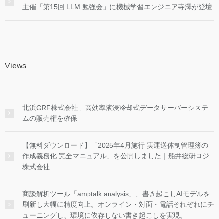
主催「第15回 LLM 勉強会」に機械学習エンジニア寺澤が登壇
Views
北浜GRF株式会社、高効率液浸冷却式データサーバーシステ
ムの販売権を確保
【無料ダウンロード】「2025年4月施行 実運送体制管理簿の
作成義務化 完全マニュアル」を公開しました｜船井総研ロジ
株式会社
商談解析ツール「amptalk analysis」、書き起こしAIモデルを
刷新し大幅に精度向上。オンライン・対面・電話それぞれにチ
ューニングし、環境に依存しない書き起こしを実現。