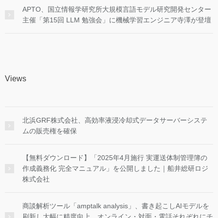
APTO、国立情報学研究所大規模言語モデル研究開発センター
主催「第15回 LLM 勉強会」に機械学習エンジニア寺澤が登壇
Views
北浜GRF株式会社、高効率液浸冷却式データサーバーシステ
ムの販売権を確保
【無料ダウンロード】「2025年4月施行 実運送体制管理簿の
作成義務化 完全マニュアル」を公開しました｜船井総研ロジ
株式会社
商談解析ツール「amptalk analysis」、書き起こしAIモデルを
刷新し大幅に精度向上。オンライン・対面・電話それぞれにチ