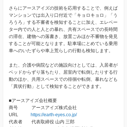
さらにアースアイズの技術を応用することで、例えば
マンションでは出入り口付近で「キョロキョロ」「う
ろうろ」する不審者を検知することに加え、エレベー
ター内での人と人との暴れ、共有スペースでの長時間
の滞在、建物への落書き、放置ごみほか不審物を発見
することが可能となります。駐車場にとめている乗用
車へのいたずらや車上荒らしの行動も検知します。
また、介護や病院などの施設向けとしては、入居者が
ベッドからずり落ちたり、居室内で転倒したりする行
動のほか、共用スペースでの徘徊や転倒、暴れなども
「異状行動」として検知することができます。
■アースアイズ会社概要
商号 アースアイズ株式会社
URL
https://earth-eyes.co.jp/
代表者 代表取締役 山内 三郎