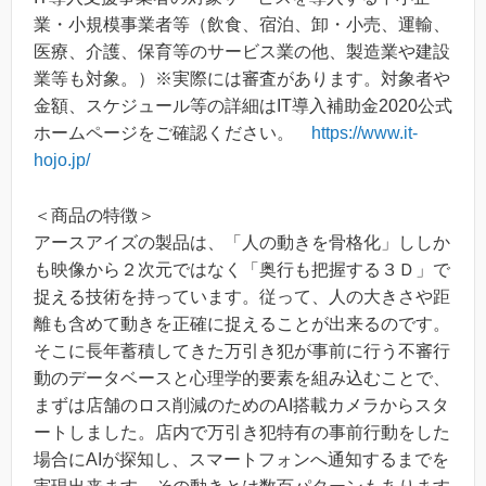
業・小規模事業者等（飲食、宿泊、卸・小売、運輸、
医療、介護、保育等のサービス業の他、製造業や建設
業等も対象。）※実際には審査があります。対象者や
金額、スケジュール等の詳細はIT導入補助金2020公式
ホームページをご確認ください。
https://www.it-
hojo.jp/
＜商品の特徴＞
アースアイズの製品は、「人の動きを骨格化」ししか
も映像から２次元ではなく「奥行も把握する３Ｄ」で
捉える技術を持っています。従って、人の大きさや距
離も含めて動きを正確に捉えることが出来るのです。
そこに長年蓄積してきた万引き犯が事前に行う不審行
動のデータベースと心理学的要素を組み込むことで、
まずは店舗のロス削減のためのAI搭載カメラからスタ
ートしました。店内で万引き犯特有の事前行動をした
場合にAIが探知し、スマートフォンへ通知するまでを