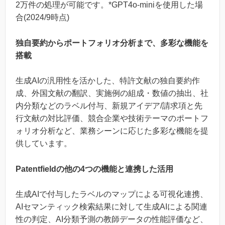
2万件の処理が可能です。*GPT4o-miniを使用した場
合(2024/9時点)
独自要約からポートフォリオ分析まで、多彩な機能を
搭載
生成AIの汎用性を活かした、特許文献の独自要約作
成、外国文献の翻訳、実施例の組成・数値の抽出、社
内分類などのラベル付与、新規アイデア/請求項と先
行文献の対比評価、競合企業や技術テーマのポートフ
ォリオ分析など、業務シーンに応じた多彩な機能を提
供しています。
Patentfieldの他の4つの機能と連携した活用
生成AIで付与したラベルのマップによる可視化連携、
AIセマンティック検索結果に対して生成AIによる関連
性の判定、AI分類予測の教師データの性能評価など、