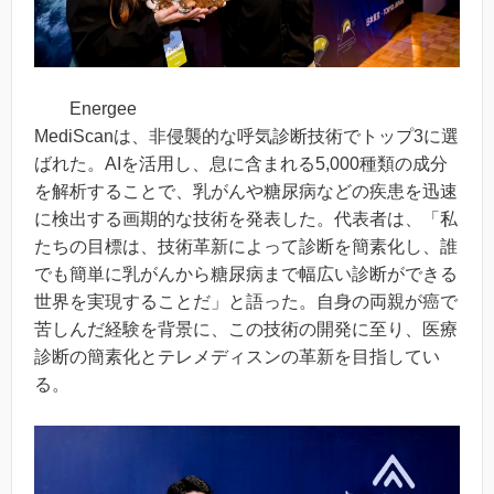
Energee
MediScanは、非侵襲的な呼気診断技術でトップ3に選
ばれた。AIを活用し、息に含まれる5,000種類の成分
を解析することで、乳がんや糖尿病などの疾患を迅速
に検出する画期的な技術を発表した。代表者は、「私
たちの目標は、技術革新によって診断を簡素化し、誰
でも簡単に乳がんから糖尿病まで幅広い診断ができる
世界を実現することだ」と語った。自身の両親が癌で
苦しんだ経験を背景に、この技術の開発に至り、医療
診断の簡素化とテレメディスンの革新を目指してい
る。