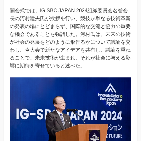
開会式では、IG-SBC JAPAN 2024組織委員会名誉会
長の河村建夫氏が挨拶を行い、競技が単なる技術革新
の発表の場にとどまらず、国際的な交流と協力の重要
な機会であることを強調した。河村氏は、未来の技術
が社会の発展をどのように形作るかについて議論を交
わし、今大会で新たなアイデアを共有し、議論を重ね
ることで、未来技術が生まれ、それが社会に与える影
響に期待を寄せていると述べた。