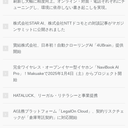
刷新し大幅に精度向上。オンライン・対面・電話それぞれにチ
ューニングし、環境に依存しない書き起こしを実現。
株式会社STAR AI、株式会社NTTドコモとの対談記事がマガジ
ンサミットに公開されました
寶結株式会社、日本初！自動クローリングAI「4UBrain」提供
開始
完全ワイヤレス・オープンイヤー型イヤホン「NaviBook AI
Pro」！Makuakeで2025年1月4日（土）からプロジェクト開
始
HATALUCK、リーガル・リテラシーと事業提携
AI法務プラットフォーム「LegalOn Cloud」、契約リスクチェ
ックが「倉庫寄託契約」に対応開始