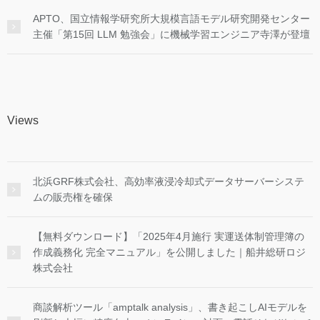
APTO、国立情報学研究所大規模言語モデル研究開発センター
主催「第15回 LLM 勉強会」に機械学習エンジニア寺澤が登壇
Views
北浜GRF株式会社、高効率液浸冷却式データサーバーシステ
ムの販売権を確保
【無料ダウンロード】「2025年4月施行 実運送体制管理簿の
作成義務化 完全マニュアル」を公開しました｜船井総研ロジ
株式会社
商談解析ツール「amptalk analysis」、書き起こしAIモデルを