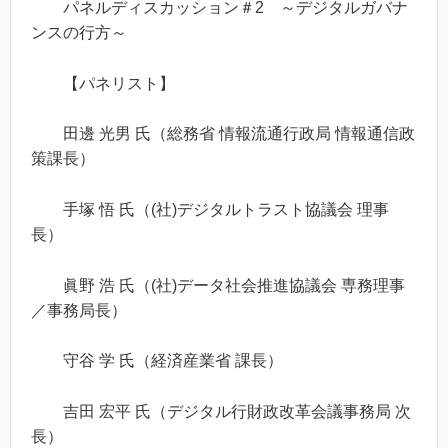
パネルディスカッション＃2 ～デジタルガバナ
ンスの行方～
【パネリスト】
田邊 光男 氏（総務省 情報流通行政局 情報通信政
策課長）
手塚 悟 氏（(社)デジタルトラスト協議会 理事
長）
眞野 浩 氏（(社)データ社会推進協議会 専務理事
／事務局長）
守谷 学 氏（経済産業省 課長）
吉田 宏平 氏（デジタル行財政改革会議事務局 次
長）