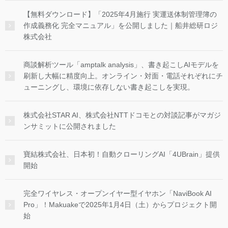
【無料ダウンロード】「2025年4月施行 実運送体制管理簿の
作成義務化 完全マニュアル」を公開しました｜船井総研ロジ
株式会社
商談解析ツール「amptalk analysis」、書き起こしAIモデルを
刷新し大幅に精度向上。オンライン・対面・電話それぞれにチ
ューニングし、環境に依存しない書き起こしを実現。
株式会社STAR AI、株式会社NTTドコモとの対談記事がマガジ
ンサミットに公開されました
寶結株式会社、日本初！自動クローリングAI「4UBrain」提供
開始
完全ワイヤレス・オープンイヤー型イヤホン「NaviBook AI
Pro」！Makuakeで2025年1月4日（土）からプロジェクト開
始