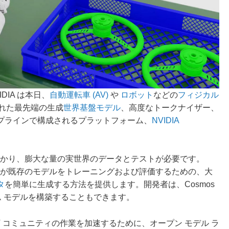
IDIA は本日、
自動運転車 (AV)
や
ロボット
などの
フィジカル
れた最先端の生成
世界基盤モデル
、高度なトークナイザー、
プラインで構成されるプラットフォーム、
NVIDIA
がかかり、膨大な量の実世界のデータとテストが必要です。
、開発者が既存のモデルをトレーニングおよび評価するための、大
タ
を簡単に生成する方法を提供します。開発者は、Cosmos
ム モデルを構築することもできます。
V コミュニティの作業を加速するために、オープン モデル ラ