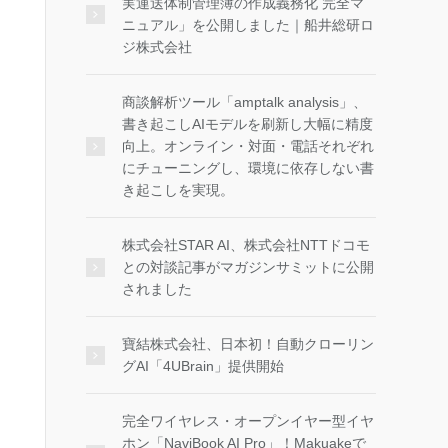
実運送体制管理簿の作成義務化 完全マ
ニュアル」を公開しました｜船井総研ロ
ジ株式会社
商談解析ツール「amptalk analysis」、
書き起こしAIモデルを刷新し大幅に精度
向上。オンライン・対面・電話それぞれ
にチューニングし、環境に依存しない書
き起こしを実現。
株式会社STAR AI、株式会社NTTドコモ
との対談記事がマガジンサミットに公開
されました
寶結株式会社、日本初！自動クローリン
グAI「4UBrain」提供開始
完全ワイヤレス・オープンイヤー型イヤ
ホン「NaviBook AI Pro」！Makuakeで