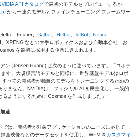
NVIDIA API カタログ
で最初のモデルをプレビューするか、
ace
から一連のモデルとファインチューニング フレームワー
tellix、Fourier、
Galbot
、
Hillbot
、
IntBot
、
Neura
sion、Waabi、XPENG などの大手ロボティクスおよび自動車会社、お
Cosmos を最初に採用する企業に含まれます。
フアン (Jensen Huang) は次のように述べています。「ロボテ
つあります。大規模言語モデルと同様に、世界基盤モデルはロボ
が、すべての開発者が独自のモデルをトレーニングするための
ません。NVIDIAは、フィジカル AI を民主化し、一般的
ようにするために Cosmos を作成しました」
を加速
ル スイートでは、開発者が対象アプリケーションのニーズに応じて、
の録画映像などのデータセットを使用し、WFM を
カスタマイ