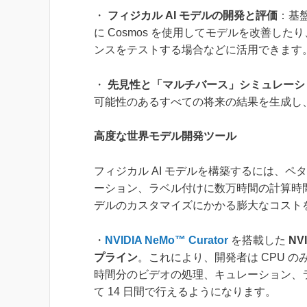
・
フィジカル AI モデルの開発と評価
：基
に Cosmos を使用してモデルを改善し
ンスをテストする場合などに活用できます
・
先見性と「マルチバース」シミュレーシ
可能性のあるすべての将来の結果を生成し
高度な世界モデル開発ツール
フィジカル AI モデルを構築するには、
ーション、ラベル付けに数万時間の計算時
デルのカスタマイズにかかる膨大なコストを
・
NVIDIA NeMo™ Curator
を搭載した
NV
プライン
。これにより、開発者は CPU のみ
時間分のビデオの処理、キュレーション、ラベル付
て 14 日間で行えるようになります。