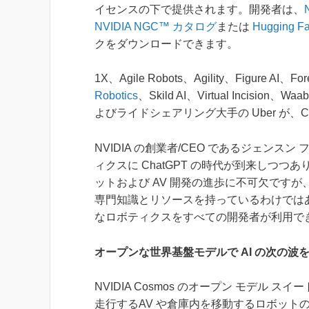
イセンスの下で提供されます。開発者は、
NVIDIA NGC™ カタログ
または
Hugging F
クをダウンロードできます。
1X、Agile Robots、Agility、Figure AI、Fore
Robotics
、Skild AI、Virtual Inci
よびライドシェアリング大手の Uber が、
NVIDIA の創業者/CEO であるジェンスン 
ィクスに ChatGPT の時代が到来しつ
ットおよび AV 開発の進歩に不可欠です
専門知識とリソースを持っているわけではあり
なロボティクスをすべての開発者が利用できる
オープンな世界基盤モデルで AI の次の波
NVIDIA Cosmos のオープン モデ
走行するAV や倉庫内を移動するロボット