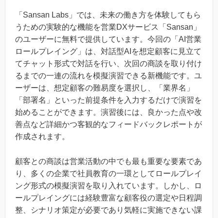
「Sansan Labs」では、未来の働き方を体験してもら
うための実験的な機能を営業DXサービス「Sansan」
のユーザーに無料で提供しています。今回の「AI営業
ロールプレイング」は、対話型AIを想定顧客に見立て
てチャット形式で対話を行い、次回の商談を取り付け
るまでの一連の流れを模擬演習できる新機能です。ユ
ーザーは、想定顧客の難易度を選択し、「業界名」
「部署名」といった前提条件を入力するだけで演習を
始めることができます。演習後には、良かった点や改
善点など詳細かつ客観的なフィードバックレポートが
作成されます。
顧客との商談は営業活動の中でも最も重要な要素であ
り、多くの企業で社員教育の一環としてロールプレイ
ング形式の模擬演習を取り入れています。しかし、ロ
ールプレイングには経験豊富な顧客役の選定や日程調
整、シナリオ策定が必要であり気軽に実施できない課