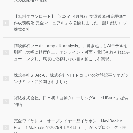
ムの販売権を確保
【無料ダウンロード】「2025年4月施行 実運送体制管理簿の
作成義務化 完全マニュアル」を公開しました｜船井総研ロジ
株式会社
商談解析ツール「amptalk analysis」、書き起こしAIモデルを
刷新し大幅に精度向上。オンライン・対面・電話それぞれにチ
ューニングし、環境に依存しない書き起こしを実現。
株式会社STAR AI、株式会社NTTドコモとの対談記事がマガジ
ンサミットに公開されました
寶結株式会社、日本初！自動クローリングAI「4UBrain」提供
開始
完全ワイヤレス・オープンイヤー型イヤホン「NaviBook AI
Pro」！Makuakeで2025年1月4日（土）からプロジェクト開