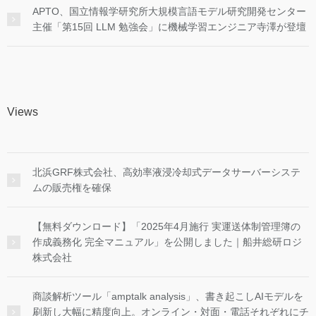
APTO、国立情報学研究所大規模言語モデル研究開発センター
主催「第15回 LLM 勉強会」に機械学習エンジニア寺澤が登壇
Views
北浜GRF株式会社、高効率液浸冷却式データサーバーシステ
ムの販売権を確保
【無料ダウンロード】「2025年4月施行 実運送体制管理簿の
作成義務化 完全マニュアル」を公開しました｜船井総研ロジ
株式会社
商談解析ツール「amptalk analysis」、書き起こしAIモデルを
刷新し大幅に精度向上。オンライン・対面・電話それぞれにチ