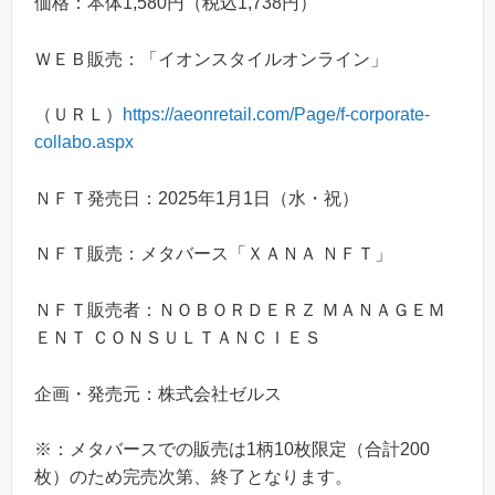
価格：本体1,580円（税込1,738円）
ＷＥＢ販売：「イオンスタイルオンライン」
（ＵＲＬ）
https://aeonretail.com/Page/f-corporate-
collabo.aspx
ＮＦＴ発売日：2025年1月1日（水・祝）
ＮＦＴ販売：メタバース「ＸＡＮＡ ＮＦＴ」
ＮＦＴ販売者：ＮＯＢＯＲＤＥＲＺ ＭＡＮＡＧＥＭ
ＥＮＴ ＣＯＮＳＵＬＴＡＮＣＩＥＳ
企画・発売元：株式会社ゼルス
※：メタバースでの販売は1柄10枚限定（合計200
枚）のため完売次第、終了となります。