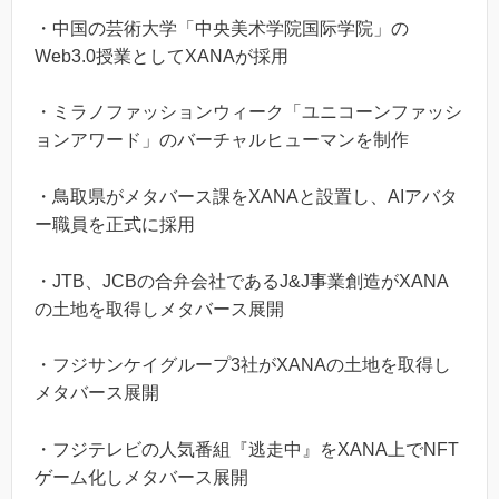
・中国の芸術大学「中央美术学院国际学院」の
Web3.0授業としてXANAが採用
・ミラノファッションウィーク「ユニコーンファッシ
ョンアワード」のバーチャルヒューマンを制作
・鳥取県がメタバース課をXANAと設置し、AIアバタ
ー職員を正式に採用
・JTB、JCBの合弁会社であるJ&J事業創造がXANA
の土地を取得しメタバース展開
・フジサンケイグループ3社がXANAの土地を取得し
メタバース展開
・フジテレビの人気番組『逃走中』をXANA上でNFT
ゲーム化しメタバース展開