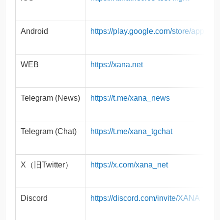
Android
https://play.google.com/store/apps/d
WEB
https://xana.net
Telegram (News)
https://t.me/xana_news
Telegram (Chat)
https://t.me/xana_tgchat
X（旧Twitter）
https://x.com/xana_net
Discord
https://discord.com/invite/XANA