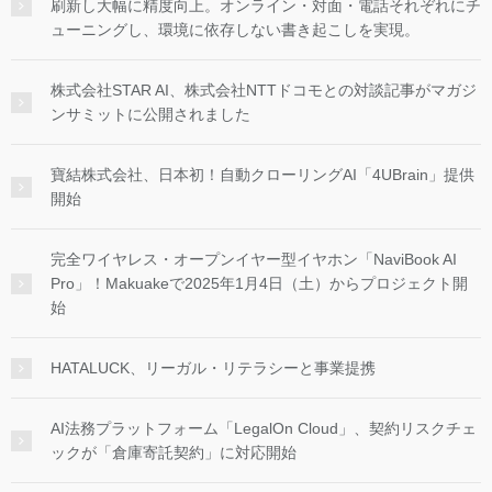
刷新し大幅に精度向上。オンライン・対面・電話それぞれにチ
ューニングし、環境に依存しない書き起こしを実現。
株式会社STAR AI、株式会社NTTドコモとの対談記事がマガジ
ンサミットに公開されました
寶結株式会社、日本初！自動クローリングAI「4UBrain」提供
開始
完全ワイヤレス・オープンイヤー型イヤホン「NaviBook AI
Pro」！Makuakeで2025年1月4日（土）からプロジェクト開
始
HATALUCK、リーガル・リテラシーと事業提携
AI法務プラットフォーム「LegalOn Cloud」、契約リスクチェ
ックが「倉庫寄託契約」に対応開始