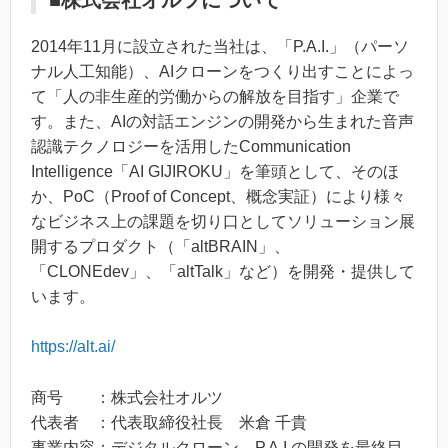
2014年11月に設立された当社は、「P.A.I.」（パーソ
ナル人工知能）、AIクローンをつくり出すことによっ
て「人の非生産的労働からの解放を目指す」企業で
す。また、AIの対話エンジンの開発から生まれた音声
認識テクノロジーを活用したCommunication
Intelligence「AI GIJIROKU」を筆頭として、そのほ
か、PoC（Proof of Concept、概念実証）により様々
なビジネス上の課題を切り口としてソリューション展
開するプロダクト（「altBRAIN」、
「CLONEdev」、「altTalk」など）を開発・提供して
います。
https://alt.ai/
商号 ：株式会社オルツ
代表者 ：代表取締役社長 米倉 千貴
事業内容：デジタルクローン、P.A.I.の開発を最終目