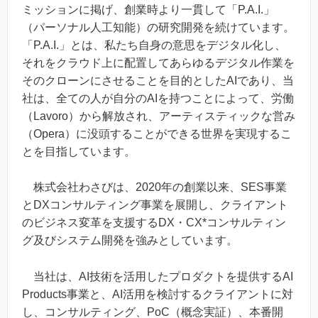
ミッションに掲げ、創業時より⼀貫して「P.A.I.」
（パーソナル⼈⼯知能）の研究開発を続けています。
「P.A.I.」とは、私たち⾃⾝の意思をデジタル化し、
それをクラウド上に配置してあらゆるデジタル作業を
そのクローンにさせることを⽬的としたAIであり、当
社は、全ての⼈が⾃分のAIを持つことによって、労働
（Lavoro）から解放され、アーティスティックな営み
（Opera）に没頭することができる世界を実現するこ
とを⽬指しています。
株式会社わさびは、2020年の創業以来、SES事業
とDXコンサルティング事業を展開し、クライアント
のビジネス変革を支援するDX・CX*コンサルティン
グ及びシステム開発を強みとしています。
当社は、AI技術を活用したプロダクトを提供するAI
Products事業と、AI活用を検討するクライアントに対
し、コンサルティング、PoC（概念実証）、本番開