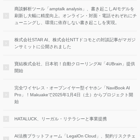
商談解析ツール「amptalk analysis」、書き起こしAIモデルを
刷新し大幅に精度向上。オンライン・対面・電話それぞれにチ
ューニングし、環境に依存しない書き起こしを実現。
株式会社STAR AI、株式会社NTTドコモとの対談記事がマガジ
ンサミットに公開されました
寶結株式会社、日本初！自動クローリングAI「4UBrain」提供
開始
完全ワイヤレス・オープンイヤー型イヤホン「NaviBook AI
Pro」！Makuakeで2025年1月4日（土）からプロジェクト開
始
HATALUCK、リーガル・リテラシーと事業提携
AI法務プラットフォーム「LegalOn Cloud」、契約リスクチェ