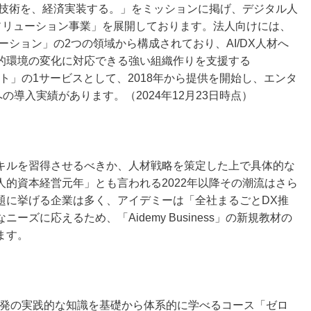
端技術を、経済実装する。」をミッションに掲げ、デジタル人
・ソリューション事業」を展開しております。法人向けには、
リューション」の2つの領域から構成されており、AI/DX人材へ
的環境の変化に対応できる強い組織作りを支援する
Xプロダクト」の1サービスとして、2018年から提供を開始し、エンタ
の導入実績があります。（2024年12月23日時点）
ルを習得させるべきか、人材戦略を策定した上で具体的な
的資本経営元年」とも言われる2022年以降その潮流はさら
題に挙げる企業は多く、アイデミーは「全社まるごとDX推
ズに応えるため、「Aidemy Business」の新規教材の
ます。
開発の実践的な知識を基礎から体系的に学べるコース「ゼロ