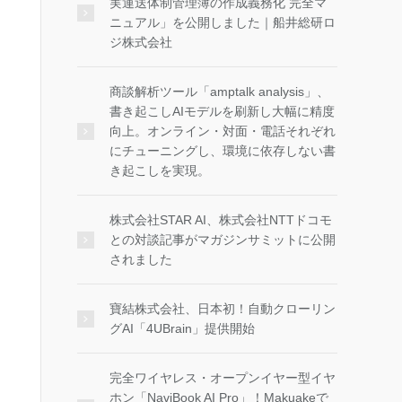
実運送体制管理簿の作成義務化 完全マ
ニュアル」を公開しました｜船井総研ロ
ジ株式会社
商談解析ツール「amptalk analysis」、
書き起こしAIモデルを刷新し大幅に精度
向上。オンライン・対面・電話それぞれ
にチューニングし、環境に依存しない書
き起こしを実現。
株式会社STAR AI、株式会社NTTドコモ
との対談記事がマガジンサミットに公開
されました
寶結株式会社、日本初！自動クローリン
グAI「4UBrain」提供開始
完全ワイヤレス・オープンイヤー型イヤ
ホン「NaviBook AI Pro」！Makuakeで