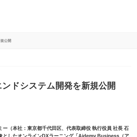
新規公開
エンドシステム開発を新規公開
ー（本社：東京都千代田区、代表取締役 執行役員 社長 石
たオンラインDXラーニング「Aidemy Business（ア