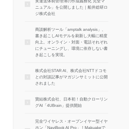
実運送体制管理簿の作成義務化 完全マ
ニュアル」を公開しました｜船井総研ロ
ジ株式会社
商談解析ツール「amptalk analysis」、
書き起こしAIモデルを刷新し大幅に精度
向上。オンライン・対面・電話それぞれ
にチューニングし、環境に依存しない書
き起こしを実現。
株式会社STAR AI、株式会社NTTドコモ
との対談記事がマガジンサミットに公開
されました
寶結株式会社、日本初！自動クローリン
グAI「4UBrain」提供開始
完全ワイヤレス・オープンイヤー型イヤ
ホン「NaviBook AI Pro」！Makuakeで