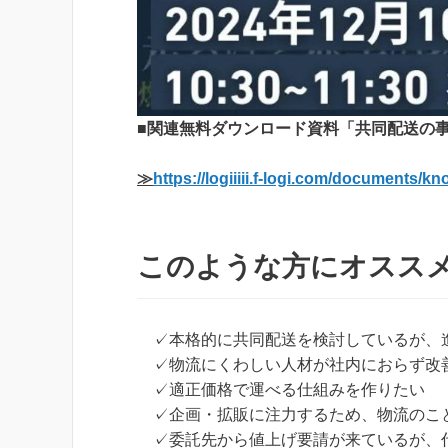
■
関連無料ダウンロード資料「共同配送の
≫
https://logiiiii.f-logi.com/documents/kn
このような方にオスス
✓本格的に共同配送を検討しているが、
✓物流にくわしい人材が社内におらず改
✓適正価格で運べる仕組みを作りたい
✓企画・拡販に注力するため、物流のこ
✓委託先から値上げ要請が来ているが、