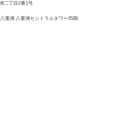
重洲二丁目2番1号
洲セントラルタワー35階