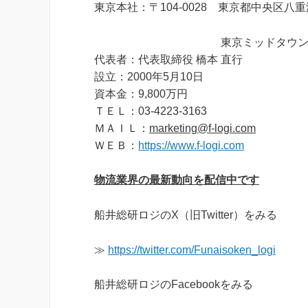
東京本社：〒104-0028 東京都中央区八
東京ミッドタウン八重洲 八重
代表者：代表取締役 橋本 直行
設立：2000年5月10日
資本金：9,800万円
ＴＥＬ：03-4223-3163
ＭＡＩＬ：
marketing@f-logi.com
ＷＥＢ：
https://www.f-logi.com
物流業界の最新動向を配信中です
船井総研ロジのX（旧Twitter）をみる
≫
https://twitter.com/Funaisoken_logi
船井総研ロジのFacebookをみる