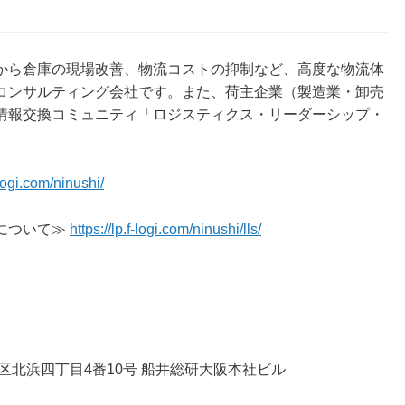
から倉庫の現場改善、物流コストの抑制など、高度な物流体
コンサルティング会社です。また、荷主企業（製造業・卸売
情報交換コミュニティ「ロジスティクス・リーダーシップ・
logi.com/ninushi/
について≫
https://lp.f-logi.com/ninushi/lls/
央区北浜四丁目4番10号 船井総研大阪本社ビル