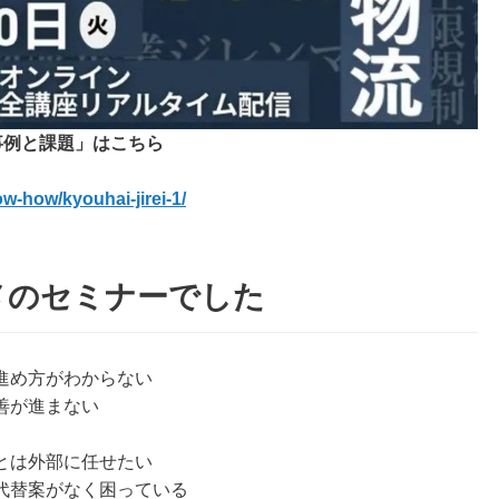
事例と課題」はこちら
ow-how/kyouhai-jirei-1/
メのセミナーでした
進め方がわからない
善が進まない
とは外部に任せたい
代替案がなく困っている