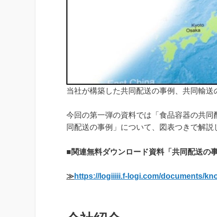
当社が構築した共同配送の事例、共同輸送
今回の第一弾の資料では「食品容器の共同
同配送の事例」について、図表つきで解説
■
関連無料ダウンロード資料「共同配送の
≫
https://logiiiii.f-logi.com/documents/kn