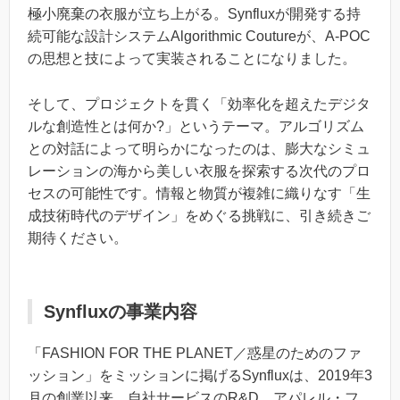
極小廃棄の衣服が立ち上がる。Synfluxが開発する持
続可能な設計システムAlgorithmic Coutureが、A-POC
の思想と技によって実装されることになりました。
そして、プロジェクトを貫く「効率化を超えたデジタ
ルな創造性とは何か?」というテーマ。アルゴリズム
との対話によって明らかになったのは、膨大なシミュ
レーションの海から美しい衣服を探索する次代のプロ
セスの可能性です。情報と物質が複雑に織りなす「生
成技術時代のデザイン」をめぐる挑戦に、引き続きご
期待ください。
Synfluxの事業内容
「FASHION FOR THE PLANET／惑星のためのファ
ッション」をミッションに掲げるSynfluxは、2019年3
月の創業以来、自社サービスのR&D、アパレル・フ