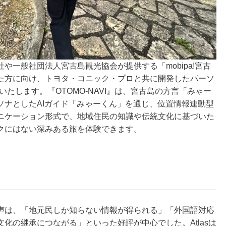
や一般社団法人宮古島観光協会が提供する「mobipa!宮古
た方に向け、トヨタ・コニック・プロと共に開発したパーソ
供いたします。『OTOMO-NAVI』は、宮古島の方言「みゃー
ソナとしたAIガイド「みゃーくん」を通じ、位置情報連動型
ニケーション形式で、地域住民の知識や伝統文化に基づいた
クにはない深みある旅を体験できます。
声は、「地元民しか知らない情報が得られる」「外国語対応
化の継承につながる」といった好評が中心でした。Atlasは