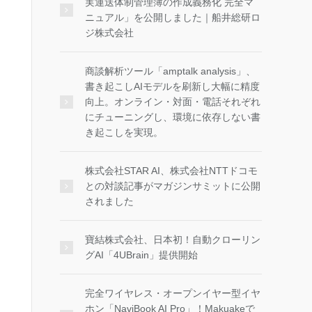
実運送体制管理簿の作成義務化 完全マ
ニュアル」を公開しました｜船井総研ロ
ジ株式会社
商談解析ツール「amptalk analysis」、
書き起こしAIモデルを刷新し大幅に精度
向上。オンライン・対面・電話それぞれ
にチューニングし、環境に依存しない書
き起こしを実現。
株式会社STAR AI、株式会社NTTドコモ
との対談記事がマガジンサミットに公開
されました
寶結株式会社、日本初！自動クローリン
グAI「4UBrain」提供開始
完全ワイヤレス・オープンイヤー型イヤ
ホン「NaviBook AI Pro」！Makuakeで