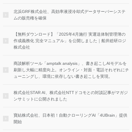
北浜GRF株式会社、高効率液浸冷却式データサーバーシステ
ムの販売権を確保
【無料ダウンロード】「2025年4月施行 実運送体制管理簿の
作成義務化 完全マニュアル」を公開しました｜船井総研ロジ
株式会社
商談解析ツール「amptalk analysis」、書き起こしAIモデルを
刷新し大幅に精度向上。オンライン・対面・電話それぞれにチ
ューニングし、環境に依存しない書き起こしを実現。
株式会社STAR AI、株式会社NTTドコモとの対談記事がマガジ
ンサミットに公開されました
寶結株式会社、日本初！自動クローリングAI「4UBrain」提供
開始