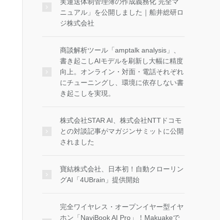
実運送体制管理簿の作成義務化 完全マ
ニュアル」を公開しました｜船井総研ロ
ジ株式会社
商談解析ツール「amptalk analysis」、
書き起こしAIモデルを刷新し大幅に精度
向上。オンライン・対面・電話それぞれ
にチューニングし、環境に依存しない書
き起こしを実現。
株式会社STAR AI、株式会社NTTドコモ
との対談記事がマガジンサミットに公開
されました
寶結株式会社、日本初！自動クローリン
グAI「4UBrain」提供開始
完全ワイヤレス・オープンイヤー型イヤ
ホン「NaviBook AI Pro」！Makuakeで