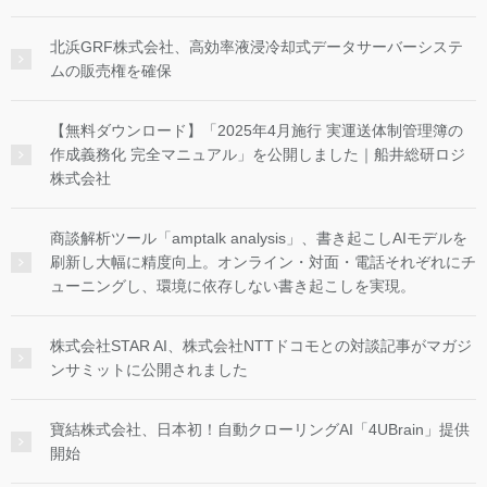
北浜GRF株式会社、高効率液浸冷却式データサーバーシステ
ムの販売権を確保
【無料ダウンロード】「2025年4月施行 実運送体制管理簿の
作成義務化 完全マニュアル」を公開しました｜船井総研ロジ
株式会社
商談解析ツール「amptalk analysis」、書き起こしAIモデルを
刷新し大幅に精度向上。オンライン・対面・電話それぞれにチ
ューニングし、環境に依存しない書き起こしを実現。
株式会社STAR AI、株式会社NTTドコモとの対談記事がマガジ
ンサミットに公開されました
寶結株式会社、日本初！自動クローリングAI「4UBrain」提供
開始