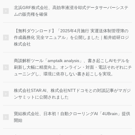
北浜GRF株式会社、高効率液浸冷却式データサーバーシステ
ムの販売権を確保
【無料ダウンロード】「2025年4月施行 実運送体制管理簿の
作成義務化 完全マニュアル」を公開しました｜船井総研ロジ
株式会社
商談解析ツール「amptalk analysis」、書き起こしAIモデルを
刷新し大幅に精度向上。オンライン・対面・電話それぞれにチ
ューニングし、環境に依存しない書き起こしを実現。
株式会社STAR AI、株式会社NTTドコモとの対談記事がマガジ
ンサミットに公開されました
寶結株式会社、日本初！自動クローリングAI「4UBrain」提供
開始