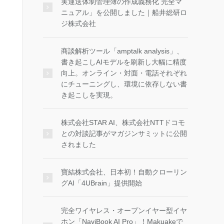
実運送体制管理簿の作成義務化 完全マ
ニュアル」を公開しました｜船井総研ロ
ジ株式会社
商談解析ツール「amptalk analysis」、
書き起こしAIモデルを刷新し大幅に精度
向上。オンライン・対面・電話それぞれ
にチューニングし、環境に依存しない書
き起こしを実現。
株式会社STAR AI、株式会社NTTドコモ
との対談記事がマガジンサミットに公開
されました
寶結株式会社、日本初！自動クローリン
グAI「4UBrain」提供開始
完全ワイヤレス・オープンイヤー型イヤ
ホン「NaviBook AI Pro」！Makuakeで