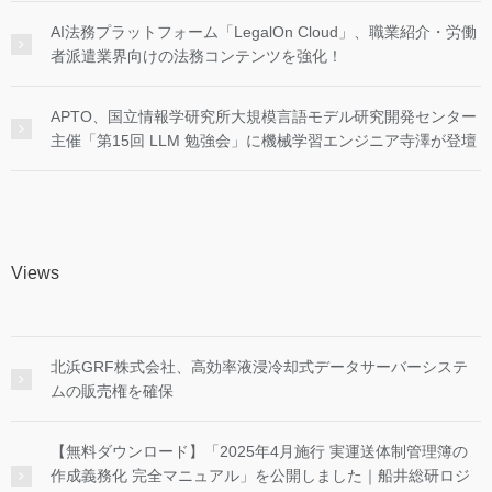
AI法務プラットフォーム「LegalOn Cloud」、職業紹介・労働
者派遣業界向けの法務コンテンツを強化！
APTO、国立情報学研究所大規模言語モデル研究開発センター
主催「第15回 LLM 勉強会」に機械学習エンジニア寺澤が登壇
Views
北浜GRF株式会社、高効率液浸冷却式データサーバーシステ
ムの販売権を確保
【無料ダウンロード】「2025年4月施行 実運送体制管理簿の
作成義務化 完全マニュアル」を公開しました｜船井総研ロジ