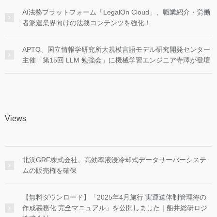
AI法務プラットフォーム「LegalOn Cloud」、職業紹介・労働
者派遣業界向けの法務コンテンツを強化！
APTO、国立情報学研究所大規模言語モデル研究開発センター
主催「第15回 LLM 勉強会」に機械学習エンジニア寺澤が登壇
Views
北浜GRF株式会社、高効率液浸冷却式データサーバーシステ
ムの販売権を確保
【無料ダウンロード】「2025年4月施行 実運送体制管理簿の
作成義務化 完全マニュアル」を公開しました｜船井総研ロジ