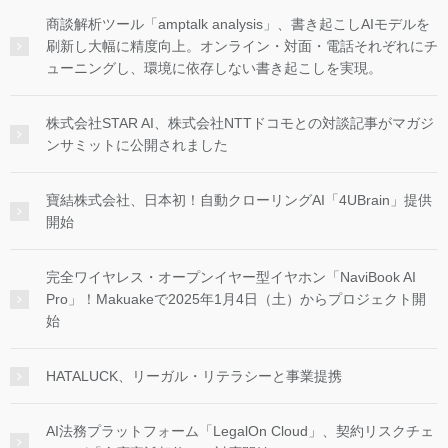
商談解析ツール「amptalk analysis」、書き起こしAIモデルを
刷新し大幅に精度向上。オンライン・対面・電話それぞれにチ
ューニングし、環境に依存しない書き起こしを実現。
株式会社STAR AI、株式会社NTTドコモとの対談記事がマガジ
ンサミットに公開されました
寶結株式会社、日本初！自動クローリングAI「4UBrain」提供
開始
完全ワイヤレス・オープンイヤー型イヤホン「NaviBook AI
Pro」！Makuakeで2025年1月4日（土）からプロジェクト開
始
HATALUCK、リーガル・リテラシーと事業提携
AI法務プラットフォーム「LegalOn Cloud」、契約リスクチェ