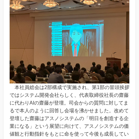
本社員総会は2部構成で実施され、第1部の冒頭挨拶
ではシステム開発会社らしく、代表取締役社長の齋藤
に代わりAIの齋藤が登壇。司会からの質問に対してま
るで本人のように回答し会場を沸かせました。改めて
登壇した齋藤はアスノシステムの「明日を創造する企
業になる」という展望に向けて、アスノシステムの価
値観と行動指針をもとに命を使って今後も成長してい