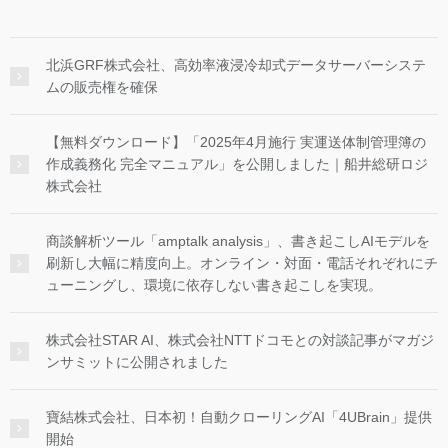
北浜GRF株式会社、高効率液浸冷却式データサーバーシステ
ムの販売権を確保
【無料ダウンロード】「2025年4月施行 実運送体制管理簿の
作成義務化 完全マニュアル」を公開しました｜船井総研ロジ
株式会社
商談解析ツール「amptalk analysis」、書き起こしAIモデルを
刷新し大幅に精度向上。オンライン・対面・電話それぞれにチ
ューニングし、環境に依存しない書き起こしを実現。
株式会社STAR AI、株式会社NTTドコモとの対談記事がマガジ
ンサミットに公開されました
寶結株式会社、日本初！自動クローリングAI「4UBrain」提供
開始