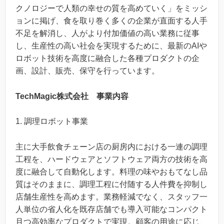
クノロジーで人類の幸せの質を高めていく」をミッシ
ョンに掲げ、食を取り巻く多くの企業が直面する人手
不足を解消し、人がより付加価値の高い業務に従事
し、生産性の高い社会を実現するために、最新のAIや
ロボット技術を高度に融合した各種プロダクトの企
画、設計、販売、保守を行っています。
TechMagic株式会社 事業内容
1. 調理ロボット事業
主に大手飲食チェーン店の厨房内における一連の調理
工程を、ハードウェアとソフトウェア両方の技術を高
度に融合して自動化します。料理の味やおもてなし品
質はそのままに、調理工程に付随する人件費を抑制し
店舗生産性を高めます。業務軽減でなく、スタッフ一
人単位の省人化を既存店舗でも導入可能なコンパクト
且つ高効率なプロダクトで実現。顧客の用途に応じ、