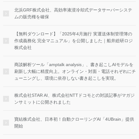
北浜GRF株式会社、高効率液浸冷却式データサーバーシステ
ムの販売権を確保
【無料ダウンロード】「2025年4月施行 実運送体制管理簿の
作成義務化 完全マニュアル」を公開しました｜船井総研ロジ
株式会社
商談解析ツール「amptalk analysis」、書き起こしAIモデルを
刷新し大幅に精度向上。オンライン・対面・電話それぞれにチ
ューニングし、環境に依存しない書き起こしを実現。
株式会社STAR AI、株式会社NTTドコモとの対談記事がマガジ
ンサミットに公開されました
寶結株式会社、日本初！自動クローリングAI「4UBrain」提供
開始