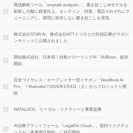
商談解析ツール「amptalk analysis」、書き起こしAIモデルを
刷新し大幅に精度向上。オンライン・対面・電話それぞれにチ
ューニングし、環境に依存しない書き起こしを実現。
株式会社STAR AI、株式会社NTTドコモとの対談記事がマガジ
ンサミットに公開されました
寶結株式会社、日本初！自動クローリングAI「4UBrain」提供
開始
完全ワイヤレス・オープンイヤー型イヤホン「NaviBook AI
Pro」！Makuakeで2025年1月4日（土）からプロジェクト開
始
HATALUCK、リーガル・リテラシーと事業提携
AI法務プラットフォーム「LegalOn Cloud」、契約リスクチェ
ックが「倉庫寄託契約」に対応開始