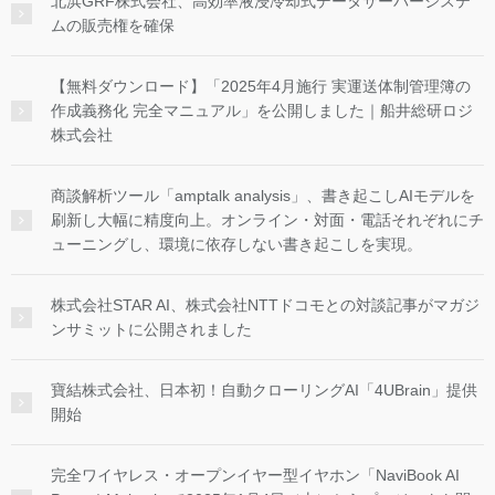
北浜GRF株式会社、高効率液浸冷却式データサーバーシステ
ムの販売権を確保
【無料ダウンロード】「2025年4月施行 実運送体制管理簿の
作成義務化 完全マニュアル」を公開しました｜船井総研ロジ
株式会社
商談解析ツール「amptalk analysis」、書き起こしAIモデルを
刷新し大幅に精度向上。オンライン・対面・電話それぞれにチ
ューニングし、環境に依存しない書き起こしを実現。
株式会社STAR AI、株式会社NTTドコモとの対談記事がマガジ
ンサミットに公開されました
寶結株式会社、日本初！自動クローリングAI「4UBrain」提供
開始
完全ワイヤレス・オープンイヤー型イヤホン「NaviBook AI