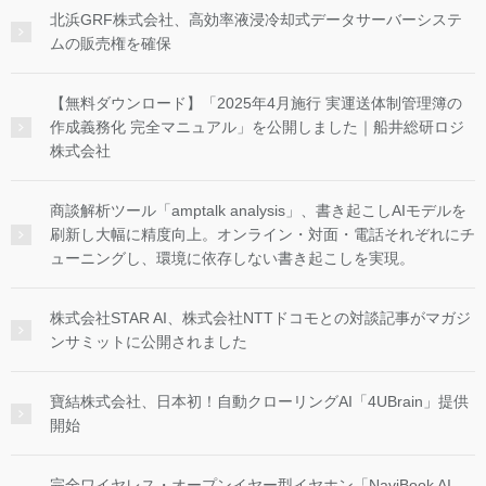
北浜GRF株式会社、高効率液浸冷却式データサーバーシステ
ムの販売権を確保
【無料ダウンロード】「2025年4月施行 実運送体制管理簿の
作成義務化 完全マニュアル」を公開しました｜船井総研ロジ
株式会社
商談解析ツール「amptalk analysis」、書き起こしAIモデルを
刷新し大幅に精度向上。オンライン・対面・電話それぞれにチ
ューニングし、環境に依存しない書き起こしを実現。
株式会社STAR AI、株式会社NTTドコモとの対談記事がマガジ
ンサミットに公開されました
寶結株式会社、日本初！自動クローリングAI「4UBrain」提供
開始
完全ワイヤレス・オープンイヤー型イヤホン「NaviBook AI