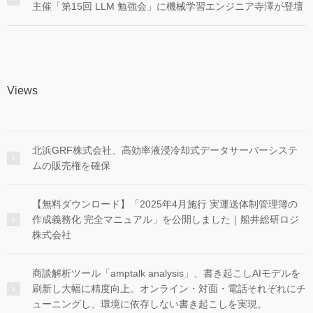
主催「第15回 LLM 勉強会」に機械学習エンジニア寺澤が登壇
Views
北浜GRF株式会社、高効率液浸冷却式データサーバーシステ
ムの販売権を確保
【無料ダウンロード】「2025年4月施行 実運送体制管理簿の
作成義務化 完全マニュアル」を公開しました｜船井総研ロジ
株式会社
商談解析ツール「amptalk analysis」、書き起こしAIモデルを
刷新し大幅に精度向上。オンライン・対面・電話それぞれにチ
ューニングし、環境に依存しない書き起こしを実現。