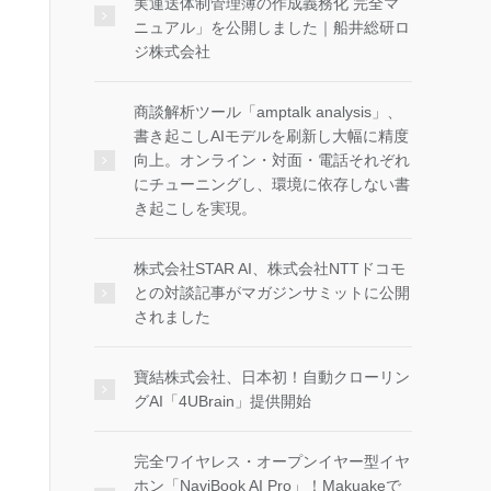
実運送体制管理簿の作成義務化 完全マ
ニュアル」を公開しました｜船井総研ロ
ジ株式会社
商談解析ツール「amptalk analysis」、
書き起こしAIモデルを刷新し大幅に精度
向上。オンライン・対面・電話それぞれ
にチューニングし、環境に依存しない書
き起こしを実現。
株式会社STAR AI、株式会社NTTドコモ
との対談記事がマガジンサミットに公開
されました
寶結株式会社、日本初！自動クローリン
グAI「4UBrain」提供開始
完全ワイヤレス・オープンイヤー型イヤ
ホン「NaviBook AI Pro」！Makuakeで