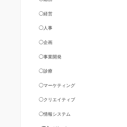
◯経営
◯人事
◯企画
◯事業開発
◯診療
◯マーケティング
◯クリエイティブ
◯情報システム