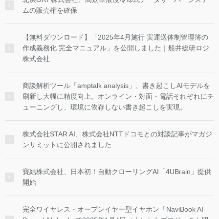
ムの販売権を確保
【無料ダウンロード】「2025年4月施行 実運送体制管理簿の
作成義務化 完全マニュアル」を公開しました｜船井総研ロジ
株式会社
商談解析ツール「amptalk analysis」、書き起こしAIモデルを
刷新し大幅に精度向上。オンライン・対面・電話それぞれにチ
ューニングし、環境に依存しない書き起こしを実現。
株式会社STAR AI、株式会社NTTドコモとの対談記事がマガジ
ンサミットに公開されました
寶結株式会社、日本初！自動クローリングAI「4UBrain」提供
開始
完全ワイヤレス・オープンイヤー型イヤホン「NaviBook AI