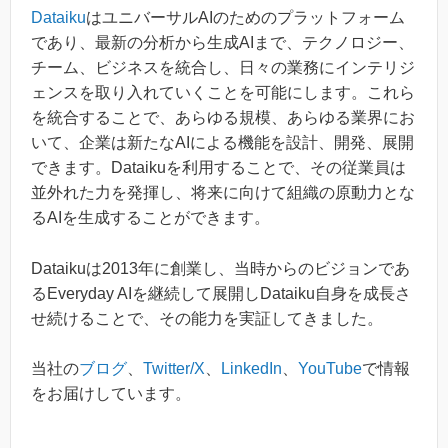
Dataiku
はユニバーサルAIのためのプラットフォーム
であり、最新の分析から生成AIまで、テクノロジー、
チーム、ビジネスを統合し、日々の業務にインテリジ
ェンスを取り入れていくことを可能にします。これら
を統合することで、あらゆる規模、あらゆる業界にお
いて、企業は新たなAIによる機能を設計、開発、展開
できます。Dataikuを利用することで、その従業員は
並外れた力を発揮し、将来に向けて組織の原動力とな
るAIを生成することができます。
Dataikuは2013年に創業し、当時からのビジョンであ
るEveryday AIを継続して展開しDataiku自身を成長さ
せ続けることで、その能力を実証してきました。
当社の
ブログ
、
Twitter/X
、
LinkedIn
、
YouTube
で情報
をお届けしています。