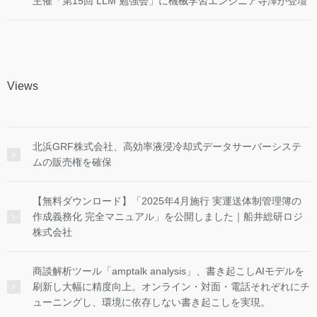
主催「第15回 LLM 勉強会」に機械学習エンジニア寺澤が登壇
Views
北浜GRF株式会社、高効率液浸冷却式データサーバーシステ
ムの販売権を確保
【無料ダウンロード】「2025年4月施行 実運送体制管理簿の
作成義務化 完全マニュアル」を公開しました｜船井総研ロジ
株式会社
商談解析ツール「amptalk analysis」、書き起こしAIモデルを
刷新し大幅に精度向上。オンライン・対面・電話それぞれにチ
ューニングし、環境に依存しない書き起こしを実現。