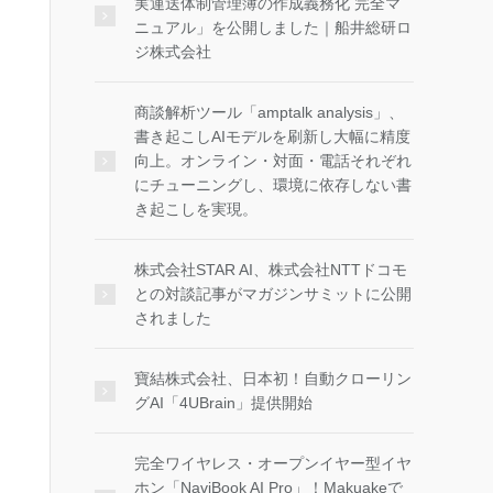
実運送体制管理簿の作成義務化 完全マ
ニュアル」を公開しました｜船井総研ロ
ジ株式会社
商談解析ツール「amptalk analysis」、
書き起こしAIモデルを刷新し大幅に精度
向上。オンライン・対面・電話それぞれ
にチューニングし、環境に依存しない書
き起こしを実現。
株式会社STAR AI、株式会社NTTドコモ
との対談記事がマガジンサミットに公開
されました
寶結株式会社、日本初！自動クローリン
グAI「4UBrain」提供開始
完全ワイヤレス・オープンイヤー型イヤ
ホン「NaviBook AI Pro」！Makuakeで