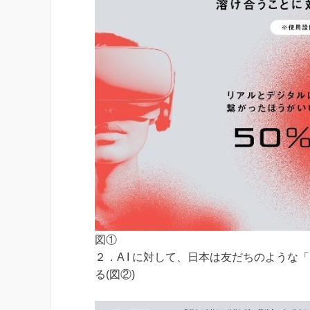
図①
２．A I に対して、日本は友だちのよう
る(図②)