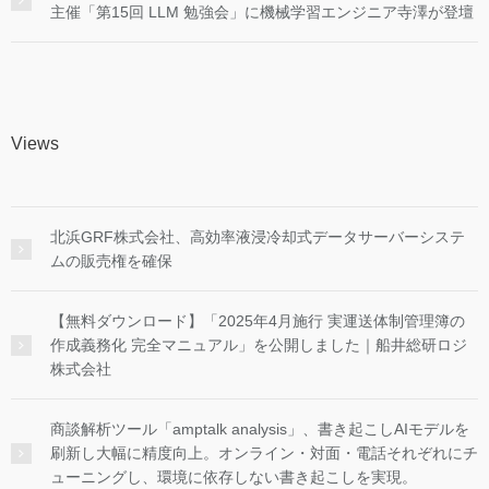
主催「第15回 LLM 勉強会」に機械学習エンジニア寺澤が登壇
Views
北浜GRF株式会社、高効率液浸冷却式データサーバーシステ
ムの販売権を確保
【無料ダウンロード】「2025年4月施行 実運送体制管理簿の
作成義務化 完全マニュアル」を公開しました｜船井総研ロジ
株式会社
商談解析ツール「amptalk analysis」、書き起こしAIモデルを
刷新し大幅に精度向上。オンライン・対面・電話それぞれにチ
ューニングし、環境に依存しない書き起こしを実現。