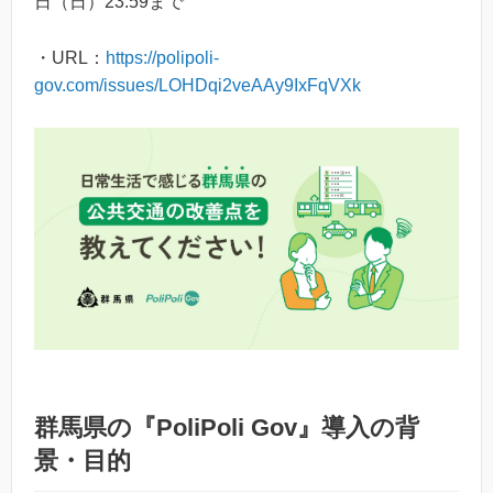
日（日）23:59まで
・URL：
https://polipoli-
gov.com/issues/LOHDqi2veAAy9IxFqVXk
群馬県の『PoliPoli Gov』導入の背
景・目的