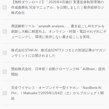
【無料ダウンロード】「2025年4月施行 実運送体制管理簿の
作成義務化 完全マニュアル」を公開しました｜船井総研ロジ
株式会社
商談解析ツール「amptalk analysis」、書き起こしAIモデルを
刷新し大幅に精度向上。オンライン・対面・電話それぞれにチ
ューニングし、環境に依存しない書き起こしを実現。
株式会社STAR AI、株式会社NTTドコモとの対談記事がマガジ
ンサミットに公開されました
寶結株式会社、日本初！自動クローリングAI「4UBrain」提供
開始
完全ワイヤレス・オープンイヤー型イヤホン「NaviBook AI
Pro」！Makuakeで2025年1月4日（土）からプロジェクト開
始