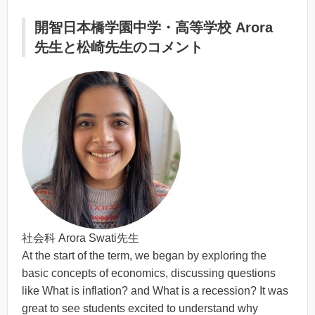
開智日本橋学園中学・高等学校
Arora
先生と松崎先生のコメント
社会科 Arora Swati先生
At the start of the term, we began by exploring the
basic concepts of economics, discussing questions
like
What is inflation?
and
What is a recession?
It was
great to see students excited to understand why