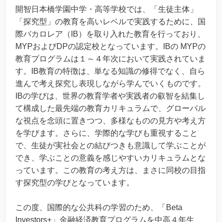
開智日本橋学園中学・高等学校では、「生徒主体」
「探究型」の教育を高いレベルで実践するために、国
際バカロレア（IB）を取り入れた教育を行っており、
MYPおよびDPの認定校となっています。IBの MYPの
教育プログラムは１～４年次において実践されていま
す。IB教育の特徴は、単なる知識の修得でなく、自ら
進んで考え探究し表現しながら学んでいくものです。
IBの学びは、世界の教育学者や実践者の叡智を結集し
て構成した最先端の教育カリキュラムで、グローバル
な視点を念頭に置きつつ、多様なものの見方や考え方
を学びます。さらに、学際的な学びも重視すること
で、生徒が実社会との結びつきも意識して学ぶことが
でき、学ぶことの意義を感じやすいカリキュラムとな
っています。この教育の考え方は、まさに同校の目指
す探究型の学びとなっています。
この度、国際的な公共科の学習のため、「Beta
Investors+」金融経済教育プログラムを中高４年生