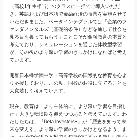
（高校1年生相当）のクラスに一括でご導入いただ
き、英語および日本語で金融経済の授業を実施させて
いただきました。ベータインテグラルでは「企業のフ
ァンダメンタルズ（基礎的条件）などを通して社会を
見る目を養ってもらう」ことこそが金融教育の本質と
考えており、シミュレーションを通じた体験型学習
が、その後のより深い学習のきっかけになればと考え
ています。
開智日本橋学園中学・高等学校の国際的な教育を心よ
り応援しており、この度、同校のお役に立てることを
大変嬉しく考えています。
現在、教育は「より主体的に、より深い学習を目指し
た」大きな転換期を迎えつつあると考えています。わ
たしたちは、『Beta Investors+』が「歴史を知って未
来を変える」より深い学習のきっかけとなるよう、ま
た、経済の仕組みと投資を包括的に学べる楽しい投資