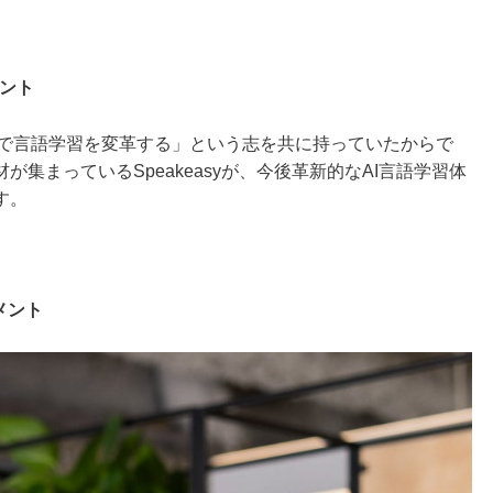
メント
、「AIで言語学習を変革する」という志を共に持っていたからで
集まっているSpeakeasyが、今後革新的なAI言語学習体
す。
） コメント