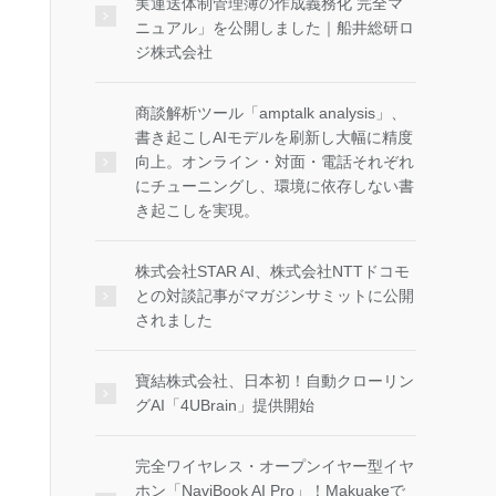
実運送体制管理簿の作成義務化 完全マ
ニュアル」を公開しました｜船井総研ロ
ジ株式会社
商談解析ツール「amptalk analysis」、
書き起こしAIモデルを刷新し大幅に精度
向上。オンライン・対面・電話それぞれ
にチューニングし、環境に依存しない書
き起こしを実現。
株式会社STAR AI、株式会社NTTドコモ
との対談記事がマガジンサミットに公開
されました
寶結株式会社、日本初！自動クローリン
グAI「4UBrain」提供開始
完全ワイヤレス・オープンイヤー型イヤ
ホン「NaviBook AI Pro」！Makuakeで