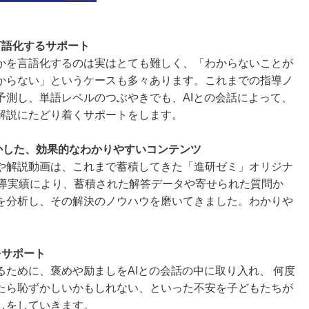
言語化するサポート
を言語化するのは実はとても難しく、「わからないことが
からない」というケースも多々あります。これまでの指導ノ
予測し、単語レベルのつぶやきでも、AIとの会話によって、
解説にたどり着くサポートをします。
かした、効果的なわかりやすいコンテンツ
解説動画は、これまで蓄積してきた「進研ゼミ」オリジナ
指導実績により、蓄積された解答データや寄せられた質問か
を分析し、その解決のノウハウを磨いてきました。わかりや
をサポート
ために、褒めや励ましをAIとの会話の中に取り入れ、 何度
たら恥ずかしいかもしれない、といった不安を子どもたちが
しをしていきます。