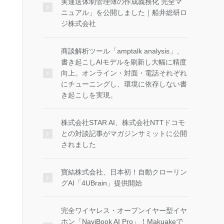
実運送体制管理簿の作成義務化 完全マ
ニュアル」を公開しました｜船井総研ロ
ジ株式会社
商談解析ツール「amptalk analysis」、
書き起こしAIモデルを刷新し大幅に精度
向上。オンライン・対面・電話それぞれ
にチューニングし、環境に依存しない書
き起こしを実現。
株式会社STAR AI、株式会社NTTドコモ
との対談記事がマガジンサミットに公開
されました
寶結株式会社、日本初！自動クローリン
グAI「4UBrain」提供開始
完全ワイヤレス・オープンイヤー型イヤ
ホン「NaviBook AI Pro」！Makuakeで